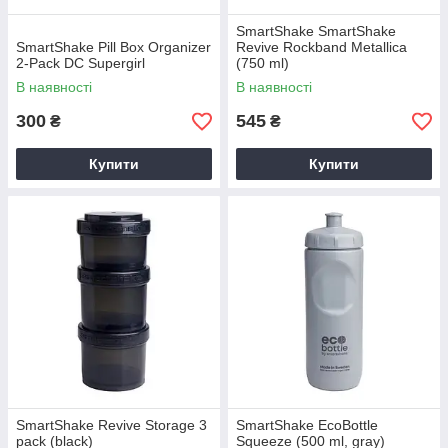
SmartShake SmartShake
SmartShake Pill Box Organizer
Revive Rockband Metallica
2-Pack DC Supergirl
(750 ml)
В наявності
В наявності
300
545
₴
₴
Купити
Купити
SmartShake Revive Storage 3
SmartShake EcoBottle
pack (black)
Squeeze (500 ml, gray)