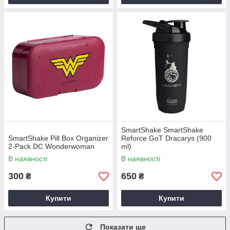
SmartShake SmartShake
SmartShake Pill Box Organizer
Reforce GoT Dracarys (900
2-Pack DC Wonderwoman
ml)
В наявності
В наявності
300
650
₴
₴
Купити
Купити
Показати ще