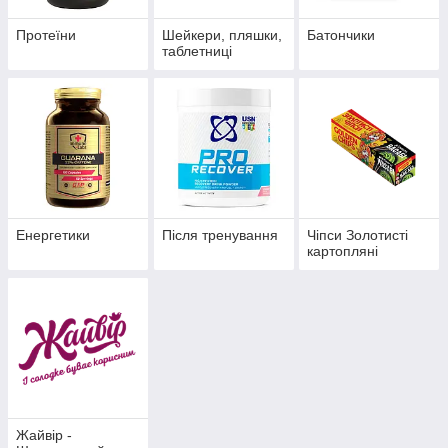
Протеїни
Шейкери, пляшки,
Батончики
таблетниці
Енергетики
Після тренування
Чіпси Золотисті
картопляні
Жайвір -