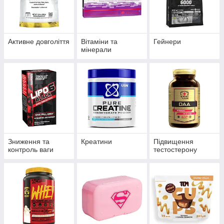
Активне довголіття
Вітаміни та
Гейнери
мінерали
Зниження та
Креатини
Підвищення
контроль ваги
тестостерону