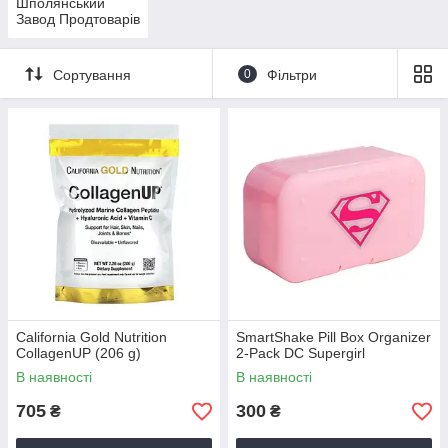
Шполянський
Завод Продтоварів
Сортування
0
Фільтри
California Gold Nutrition
SmartShake Pill Box Organizer
CollagenUP (206 g)
2-Pack DC Supergirl
В наявності
В наявності
705
300
₴
₴