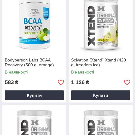
Bodyperson Labs BCAA
Scivation (Xtend) Xtend (420
Recovery (500 g, orange)
g, freedom ice)
В наявності
В наявності
583
1 126
₴
₴
Купити
Купити