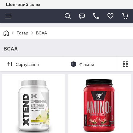
Шовковий шлях
Товар
BCAA
BCAA
Сортування
0
Фільтри