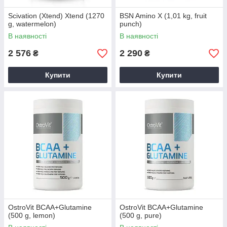
Scivation (Xtend) Xtend (1270
BSN Amino X (1,01 kg, fruit
g, watermelon)
punch)
В наявності
В наявності
2 576
2 290
₴
₴
Купити
Купити
OstroVit BCAA+Glutamine
OstroVit BCAA+Glutamine
(500 g, lemon)
(500 g, pure)