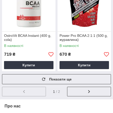
OstroVit BCAA Instant (400 g,
Power Pro BCAA 2:1:1 (500 g,
cola)
журавлина)
В наявності
В наявності
719
670
₴
₴
Купити
Купити
Показати ще
1
/ 2
Про нас