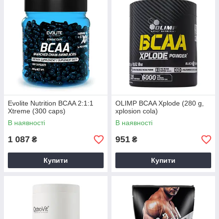
Evolite Nutrition BCAA 2:1:1
OLIMP BCAA Xplode (280 g,
Xtreme (300 caps)
xplosion cola)
В наявності
В наявності
1 087
951
₴
₴
Купити
Купити