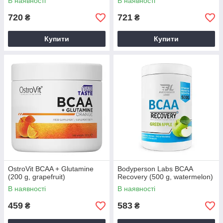
В наявності
В наявності
720
721
₴
₴
Купити
Купити
OstroVit BCAA + Glutamine
Bodyperson Labs BCAA
(200 g, grapefruit)
Recovery (500 g, watermelon)
В наявності
В наявності
459
583
₴
₴