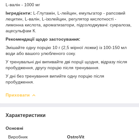
L-валін - 1000 мг
Інгредієнти:
L-Глутамін, L-лейцин, емульгатор - рапсовий
лецитин, L-валін, L-ізолейцин, регулятор кислотності -
лимонна кислота, ароматизатори, підсолоджувачі: сукралоза,
ацесульфам К.
Рекомендації щодо застосування:
Змішайте одну порцію 10 г (2,5 мірної ложки) із 100-150 мл
води або вашого улюбленого соку.
У тренувальні дні випивайте дві порції щодня, відразу після
пробудження, другу порцію після тренування.
У дні без тренування випийте одну порцію після
пробудження.
Приховати
Характеристики
Основні
Виробник
OstroVit