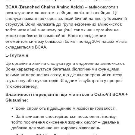
BCAA (Branched Chains Amino Acids)
– амінокислоти з
розгалуженим ланцюгом: лейцин, валін та ізолейцин. Ці
сполуки названі так через великий бічний ланцюг у їх хімічній
структурі. Вони належать до групи екзогенних амінокислот,
тобто незамінні в нашому раціоні, так як наш організм не
може виробляти їх самостійно. Вони є невід'ємним
елементом синтезу більшості білків і понад 30% наших м'язів
складаються з BCAA.
L-Глутамін
Це органічна хімічна сполука групи ендогенних амінокислот.
Вона характеризується багатьма біологічними функціями,
такими як переносник азоту, що діє як попередник синтезу
глутатіону або нуклеотидів. Є одним із субстратів у процесі
глюконеогенезу.
Властивості інгредієнтів, що містяться в OstroVit BCAA +
Glutamine:
Вони сприяють підвищенню м'язової витривалості.
За її вживання спостерігається посилення ліполізу,
тобто посилення окиснення жирних кислот – ідеальна
добавка для зменшення жирових відкладень.