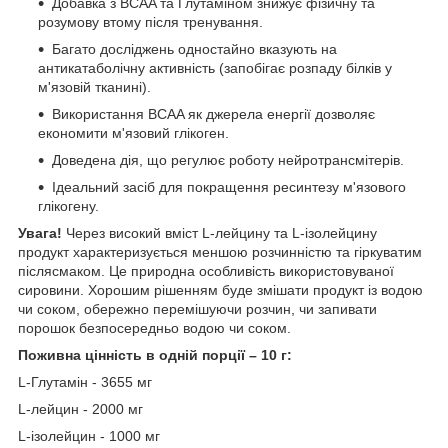
Добавка з BCAA та Глутаміном знижує фізичну та
розумову втому після тренування.
Багато досліджень одностайно вказують на
антикатаболічну активність (запобігає розпаду білків у
м'язовій тканині).
Використання BCAA як джерела енергії дозволяє
економити м'язовий глікоген.
Доведена дія, що регулює роботу нейротрансмітерів.
Ідеальний засіб для покращення ресинтезу м'язового
глікогену.
Увага!
Через високий вміст L-лейцину та L-ізолейцину
продукт характеризується меншою розчинністю та гіркуватим
післясмаком. Це природна особливість використовуваної
сировини. Хорошим рішенням буде змішати продукт із водою
чи соком, обережно перемішуючи розчин, чи запивати
порошок безпосередньо водою чи соком.
Поживна цінність в одній порції – 10 г:
L-Глутамін - 3655 мг
L-лейцин - 2000 мг
L-ізолейцин - 1000 мг