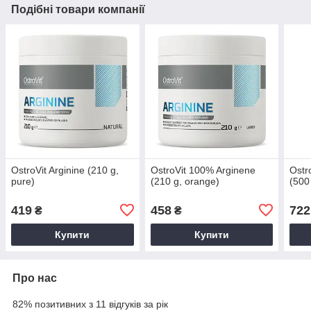
Подібні товари компанії
OstroVit Arginine (210 g,
OstroVit 100% Arginene
Ostr
pure)
(210 g, orange)
(500
419
458
722
₴
₴
Купити
Купити
Про нас
82% позитивних з 11 відгуків за рік