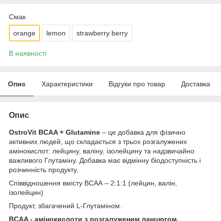
Смак
orange
lemon
strawberry berry
В наявності
Опис
Характеристики
Відгуки про товар
Доставка
Опис
OstroVit BCAA + Glutamine
– це добавка для фізично
активних людей, що складається з трьох розгалужених
амінокислот: лейцину, валіну, ізолейцину та надзвичайно
важливого Глутаміну. Добавка має відмінну біодоступність і
розчинність продукту.
Співвідношення вмісту ВСАА – 2:1:1 (лейцин, валін,
ізолейцин)
Продукт, збагачений L-Глутаміном.
BCAA - амінокислоти з розгалуженим ланцюгом.