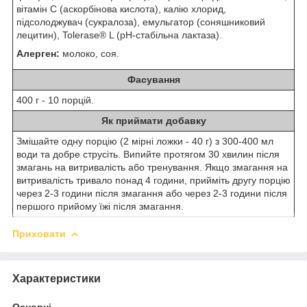
вітамін С (аскорбінова кислота), калію хлорид,
підсолоджувач (сукралоза), емульгатор (соняшниковий
лецитин), Tolerase® L (pH-стабільна лактаза).
Алерген:
молоко, соя.
Фасування
400 г - 10 порцій.
Як приймати добавку
Змішайте одну порцію (2 мірні ложки - 40 г) з 300-400 мл
води та добре струсіть. Випийте протягом 30 хвилин після
змагань на витривалість або тренування. Якщо змагання на
витривалість тривало понад 4 години, прийміть другу порцію
через 2-3 години після змагання або через 2-3 години після
першого прийому їжі після змагання.
Приховати
Характеристики
Основні