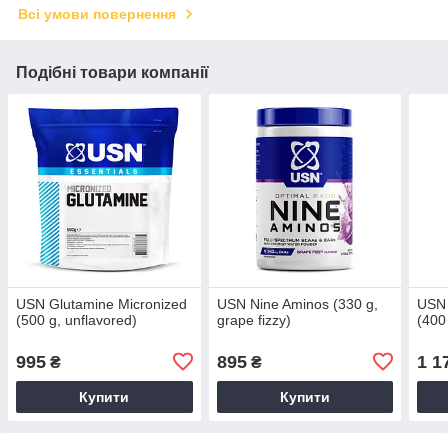
Всі умови повернення
Подібні товари компанії
USN Glutamine Micronized
USN Nine Aminos (330 g,
USN
(500 g, unflavored)
grape fizzy)
(400
995
895
1 1
₴
₴
Купити
Купити