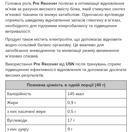
Головна роль
Pro Recover
полягає в оптимізації відновлення
м'язів за рахунок високого вмісту білка, який стимулює синтез
м'язової тканини та знижує катаболізм. Одночасно вуглеводи
сприяють швидкому відновленню запасів глікогену в м'язах,
необхідного для підтримки енергобалансу та підвищення
витривалості.
Продукт також містить електроліти, що допомагає відновити
водно-сольовий баланс організму. Це важливо для
запобігання зневодненню та мінімізації ризику виникнення
м'язових спазмів.
Використання
Pro Recover
від
USN
після тренувань сприяє
підвищенню ефективності відновлення та допомагає досягати
високих результатів.
Поживна цінність в одній порції (40 г)
Калорійність
145 ккал
Жири
0,9 г
з них насичені жири
0,5 г
Вуглеводи
17 г
з них цукру
9 г