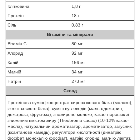
Клітковина
1,8 г
Протеїн
18 г
Сіль
0,83 г
Вітаміни та мінерали
Вітамін C
80 мг
Хлорид
92 мг
Калій
156 мг
Магній
34 мг
Натрій
273 мг
Склад
Протеїнова суміш [концентрат сироваткового білка (молоко),
ізолят соєвого білка], суміш вуглеводів (мальтодекстрин,
декстроза, фруктоза), знежирене молоко, какао-порошок зі
зниженим вмістом жиру (Theobroma cacao) (10-12% какао-
масла), натуральний ароматизатор, ароматизатор, загусник
(ксантанова камедь), регулятори кислотності (динатрію
фосфат, монокалію фосфат), натрію хлорид, магнію лактат,