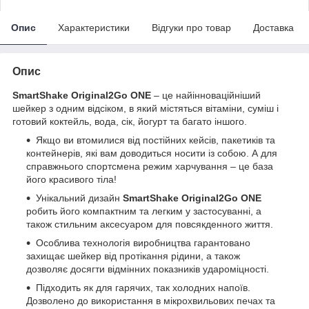
Опис
Характеристики
Відгуки про товар
Доставка
Опис
SmartShake Original2Go ONE
– це найінноваційніший
шейкер з одним відсіком, в який містяться вітаміни, суміш і
готовий коктейль, вода, сік, йогурт та багато іншого.
Якщо ви втомилися від постійних кейсів, пакетиків та
контейнерів, які вам доводиться носити із собою. А для
справжнього спортсмена режим харчування – це база
його красивого тіла!
Унікальний дизайн
SmartShake Original2Go ONE
робить його компактним та легким у застосуванні, а
також стильним аксесуаром для повсякденного життя.
Особлива технологія виробництва гарантовано
захищає шейкер від протікання рідини, а також
дозволяє досягти відмінних показників удароміцності.
Підходить як для гарячих, так холодних напоїв.
Дозволено до використання в мікрохвильових печах та