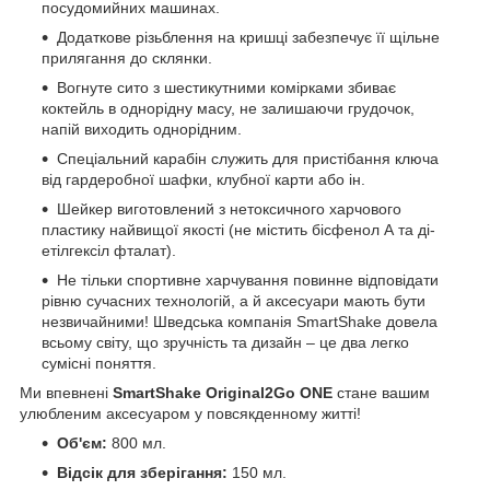
посудомийних машинах.
Додаткове різьблення на кришці забезпечує її щільне
прилягання до склянки.
Вогнуте сито з шестикутними комірками збиває
коктейль в однорідну масу, не залишаючи грудочок,
напій виходить однорідним.
Спеціальний карабін служить для пристібання ключа
від гардеробної шафки, клубної карти або ін.
Шейкер виготовлений з нетоксичного харчового
пластику найвищої якості (не містить бісфенол А та ді-
етілгексіл фталат).
Не тільки спортивне харчування повинне відповідати
рівню сучасних технологій, а й аксесуари мають бути
незвичайними! Шведська компанія SmartShake довела
всьому світу, що зручність та дизайн – це два легко
сумісні поняття.
Ми впевнені
SmartShake Original2Go ONE
стане вашим
улюбленим аксесуаром у повсякденному житті!
Об'єм:
800 мл.
Відсік для зберігання:
150 мл.