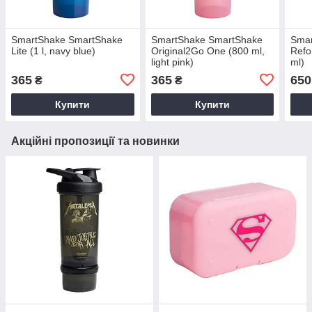
SmartShake SmartShake
SmartShake SmartShake
Smar
Lite (1 l, navy blue)
Original2Go One (800 ml,
Refo
light pink)
ml)
365
365
650
₴
₴
Купити
Купити
Акційні пропозиції та новинки