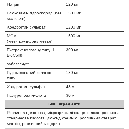
Натрій
120 мг
Глюкозамін гідрохлорид (без
1500 мг
молюсків)
Хондроїтин сульфат
1200 мг
МСМ
1500 мг
(метилсульфонілметан)
Екстракт колагену типу II
300 мг
BioCell®
забезпечує:
Гідролізований колаген II
180 мг
типу
Хондроїтин сульфат
48 мг
Гіалуронова кислота
30 мг
Інші інгредієнти
Рослинна целюлоза, мікрокристалічна целюлоза, рослинна
стеаринова кислота, діоксид кремнію, рослинний стеарат
магнію, рослинний гліцерин.