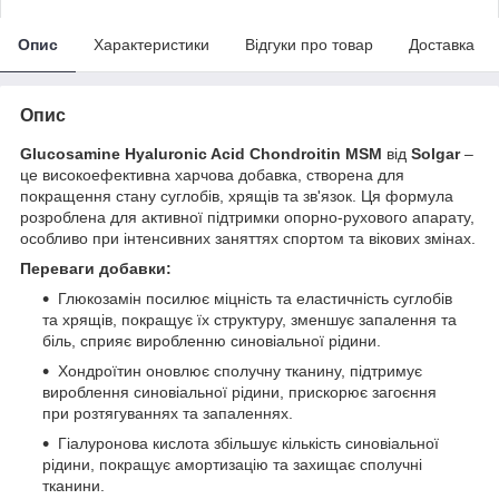
Опис
Характеристики
Відгуки про товар
Доставка
Опис
Glucosamine Hyaluronic Acid Chondroitin MSM
від
Solgar
–
це високоефективна харчова добавка, створена для
покращення стану суглобів, хрящів та зв'язок. Ця формула
розроблена для активної підтримки опорно-рухового апарату,
особливо при інтенсивних заняттях спортом та вікових змінах.
Переваги добавки:
Глюкозамін посилює міцність та еластичність суглобів
та хрящів, покращує їх структуру, зменшує запалення та
біль, сприяє виробленню синовіальної рідини.
Хондроїтин оновлює сполучну тканину, підтримує
вироблення синовіальної рідини, прискорює загоєння
при розтягуваннях та запаленнях.
Гіалуронова кислота збільшує кількість синовіальної
рідини, покращує амортизацію та захищає сполучні
тканини.