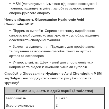
MSM (метилсульфонілметан) відновлює пошкоджені
тканини, підвищує імунітет, запобігає захворюванням
опорно-рухового апарату.
Чому вибирають Glucosamine Hyaluronic Acid
Chondroitin MSM:
Підтримка суглобів. Сприяє активному виробленню
синовіальної рідини, усуває хрускіт у суглобах, підвищує
еластичність сполучної тканини.
Захист та відновлення. Підходить для профілактики
та лікування захворювань суглобів, таких як артрит,
артроз та остеопороз.
Універсальність. Ефективний для спортсменів усіх
напрямків та людей із віковими змінами суглобів.
Спробуйте
Glucosamine Hyaluronic Acid Chondroitin MSM
від
Solgar
і насолоджуйтесь легкістю руху без болю та
хрускоту!
Поживна цінність в одній порції (3 таблетки)
Калорійність
10 ккал
Всього вуглеводів
2 г