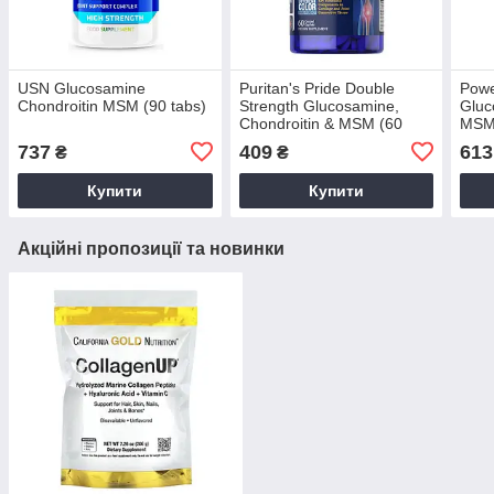
USN Glucosamine
Puritan's Pride Double
Powe
Chondroitin MSM (90 tabs)
Strength Glucosamine,
Gluc
Chondroitin & MSM (60
MSM 
caps)
737
409
613
₴
₴
Купити
Купити
Акційні пропозиції та новинки