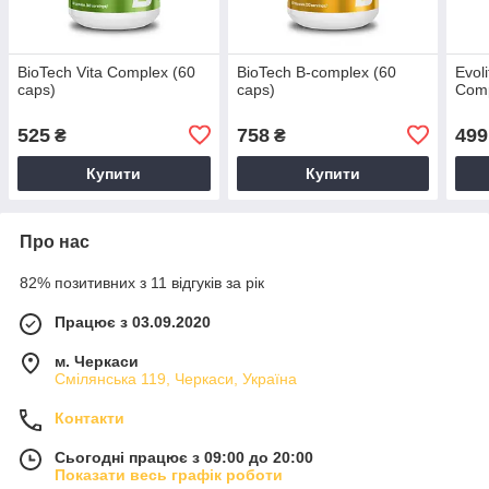
BioTech Vita Complex (60
BioTech B-complex (60
Evol
caps)
caps)
Comp
525
758
499
₴
₴
Купити
Купити
Про нас
82% позитивних з 11 відгуків за рік
Працює з 03.09.2020
м. Черкаси
Смілянська 119, Черкаси, Україна
Контакти
Сьогодні працює з 09:00 до 20:00
Показати весь графік роботи