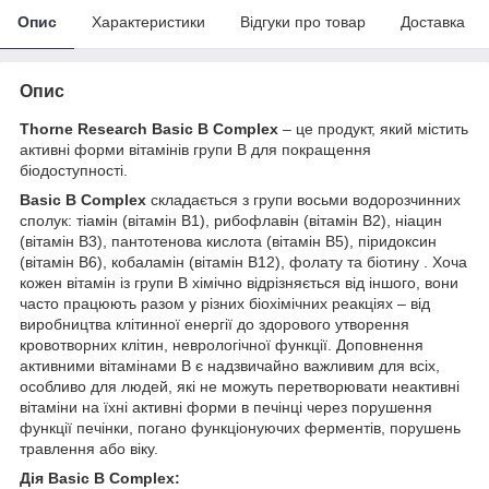
Опис
Характеристики
Відгуки про товар
Доставка
Опис
Thorne Research Basic B Complex
– це продукт, який містить
активні форми вітамінів групи В для покращення
біодоступності.
Basic B Complex
складається з групи восьми водорозчинних
сполук: тіамін (вітамін B1), рибофлавін (вітамін B2), ніацин
(вітамін B3), пантотенова кислота (вітамін B5), піридоксин
(вітамін B6), кобаламін (вітамін B12), фолату та біотину . Хоча
кожен вітамін із групи B хімічно відрізняється від іншого, вони
часто працюють разом у різних біохімічних реакціях – від
виробництва клітинної енергії до здорового утворення
кровотворних клітин, неврологічної функції. Доповнення
активними вітамінами B є надзвичайно важливим для всіх,
особливо для людей, які не можуть перетворювати неактивні
вітаміни на їхні активні форми в печінці через порушення
функції печінки, погано функціонуючих ферментів, порушень
травлення або віку.
Дія Basic B Complex: