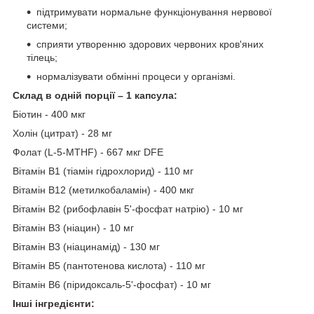
підтримувати нормальне функціонування нервової
системи;
сприяти утворенню здорових червоних кров'яних
тілець;
нормалізувати обмінні процеси у організмі.
Склад в одній порції – 1 капсула:
Біотин - 400 мкг
Холін (цитрат) - 28 мг
Фолат (L-5-MTHF) - 667 мкг DFE
Вітамін B1 (тіамін гідрохлорид) - 110 мг
Вітамін B12 (метилкобаламін) - 400 мкг
Вітамін В2 (рибофлавін 5'-фосфат натрію) - 10 мг
Вітамін B3 (ніацин) - 10 мг
Вітамін B3 (ніацинамід) - 130 мг
Вітамін B5 (пантотенова кислота) - 110 мг
Вітамін B6 (піридоксаль-5'-фосфат) - 10 мг
Інші інгредієнти: