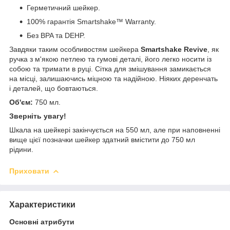
Герметичний шейкер.
100% гарантія Smartshake™ Warranty.
Без BPA та DEHP.
Завдяки таким особливостям шейкера
Smartshake Revive
, як
ручка з м'якою петлею та гумові деталі, його легко носити із
собою та тримати в руці. Сітка для змішування замикається
на місці, залишаючись міцною та надійною. Ніяких деренчать
і деталей, що бовтаються.
Об'єм:
750 мл.
Зверніть увагу!
Шкала на шейкері закінчується на 550 мл, але при наповненні
вище цієї позначки шейкер здатний вмістити до 750 мл
рідини.
Приховати
Характеристики
Основні атрибути