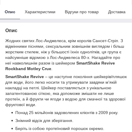
Опис
Характеристики
Відгуки про товар
Доставка
Опис
Жодних святих Лос-Анджелеса, крім королів Сансет-Стріп. З
відмінними піснями, сексуальним зовнішнім виглядом і більш
жорстким стилем, ніж у більшості їхніх однолітків, ця група є
найсумніше відомою з Лос-Анджелеса 80-х. Нагадайте про
неї навколишнім разом із шейкером
SmartShake Revive
Rockband Motley Crue
.
SmartShake Revive
– це наступне покоління шейкерів/пляшок
для води, його легко носити та утримувати завдяки м'якій
накладці на петлі. Шейкер поставляється з унікальною
запатентованою сіткою, яка допоможе змішати не лише
протеїн, а й фрукти чи ягоди з водою для смачної та здорової
фруктової води.
Понад 25 мільйонів задоволених клієнтів з 2009 року.
Знімний відсік для зберігання.
Беріть із собою протеїновий порошок окремо.