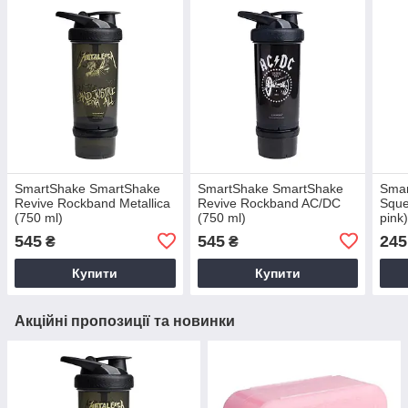
SmartShake SmartShake
SmartShake SmartShake
Smar
Revive Rockband Metallica
Revive Rockband AC/DC
Sque
(750 ml)
(750 ml)
pink
545
545
245
₴
₴
Купити
Купити
Акційні пропозиції та новинки