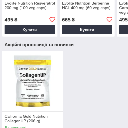
Evolite Nutrition Resveratrol
Evolite Nutrition Berberine
Evoli
200 mg (100 veg caps)
HCL 400 mg (60 veg caps)
Carn
veg 
495
665
495
₴
₴
Купити
Купити
Акційні пропозиції та новинки
California Gold Nutrition
CollagenUP (206 g)
В наявності