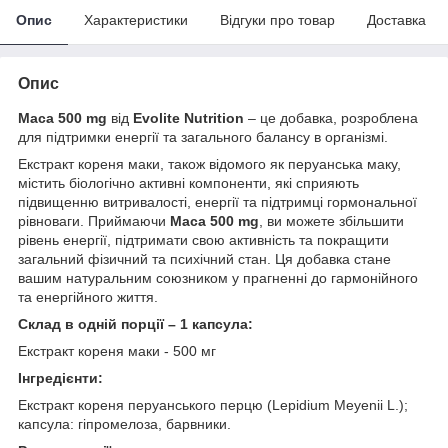
Опис
Характеристики
Відгуки про товар
Доставка
Опис
Maca 500 mg
від
Evolite Nutrition
– це добавка, розроблена
для підтримки енергії та загального балансу в організмі.
Екстракт кореня маки, також відомого як перуанська маку,
містить біологічно активні компоненти, які сприяють
підвищенню витривалості, енергії та підтримці гормональної
рівноваги. Приймаючи
Maca 500 mg
, ви можете збільшити
рівень енергії, підтримати свою активність та покращити
загальний фізичний та психічний стан. Ця добавка стане
вашим натуральним союзником у прагненні до гармонійного
та енергійного життя.
Склад в одній порції – 1 капсула:
Екстракт кореня маки - 500 мг
Інгредієнти:
Екстракт кореня перуанського перцю (Lepidium Meyenii L.);
капсула: гіпромелоза, барвники.