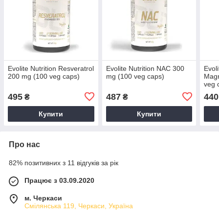
Evolite Nutrition Resveratrol
Evolite Nutrition NAC 300
Evoli
200 mg (100 veg caps)
mg (100 veg caps)
Magn
veg 
495
487
440
₴
₴
Купити
Купити
Про нас
82% позитивних з 11 відгуків за рік
Працює з 03.09.2020
м. Черкаси
Смілянська 119, Черкаси, Україна