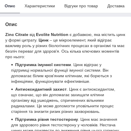
Опис
Характеристики
Відгуки про товар
Доставка
Опис
Zinc Citrate
від
Evolite Nutrition
є добавкою, яка містить цинк
у формі цитрату.
Цинк
– це мікроелемент, який відіграє
важливу роль у різних біологічних процесах в організмі та має
безліч переваг для здоров'я. Ось кілька ключових моментів
про нього:
Підтримка імунної системи
. Цинк відіграє у
підтримці нормальної функції імунної системи. Він
допомагає білим кров'яним клітинам, які борються з
інфекціями, функціонувати ефективніше.
Антиоксидантний захист
. Цинк є антиоксидантом,
що означає, що він допомагає захищати клітини
організму від ушкоджень, спричинених вільними
радикалами. Це може допомогти уповільнити процес
старіння та знизити ризик різних захворювань.
Підтримка рівня тестостерону
. Цинк має значення
для здорового рівня тестостерону у чоловіків. Нестача
цинку може призвести до зниження рівня цього гормону.