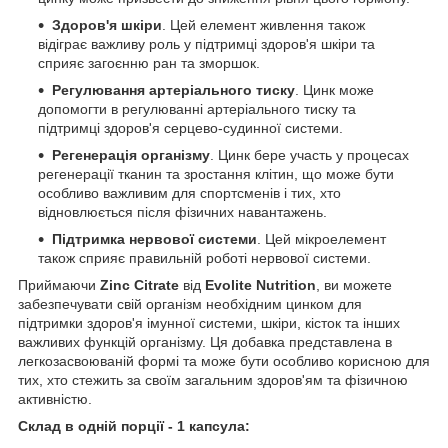
Здоров'я шкіри
. Цей елемент живлення також
відіграє важливу роль у підтримці здоров'я шкіри та
сприяє загоєнню ран та зморшок.
Регулювання артеріального тиску
. Цинк може
допомогти в регулюванні артеріального тиску та
підтримці здоров'я серцево-судинної системи.
Регенерація організму
. Цинк бере участь у процесах
регенерації тканин та зростання клітин, що може бути
особливо важливим для спортсменів і тих, хто
відновлюється після фізичних навантажень.
Підтримка нервової системи
. Цей мікроелемент
також сприяє правильній роботі нервової системи.
Приймаючи
Zinc Citrate
від
Evolite Nutrition
, ви можете
забезпечувати свій організм необхідним цинком для
підтримки здоров'я імунної системи, шкіри, кісток та інших
важливих функцій організму. Ця добавка представлена в
легкозасвоюваній формі та може бути особливо корисною для
тих, хто стежить за своїм загальним здоров'ям та фізичною
активністю.
Склад в одній порції - 1 капсула: