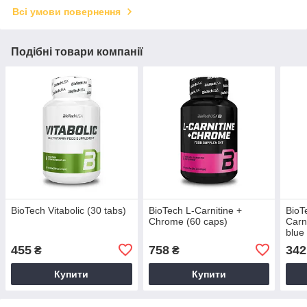
Всі умови повернення
Подібні товари компанії
BioTech Vitabolic (30 tabs)
BioTech L-Carnitine +
BioT
Chrome (60 caps)
Carn
blue
455
758
342
₴
₴
Купити
Купити