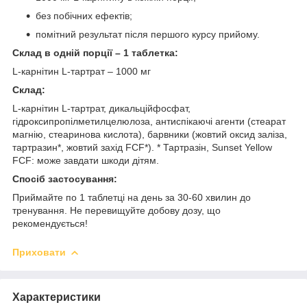
без побічних ефектів;
помітний результат після першого курсу прийому.
Склад в одній порції – 1 таблетка:
L-карнітин L-тартрат – 1000 мг
Склад:
L-карнітин L-тартрат, дикальційфосфат,
гідроксипропілметилцелюлоза, антиспікаючі агенти (стеарат
магнію, стеаринова кислота), барвники (жовтий оксид заліза,
тартразин*, жовтий захід FCF*). * Тартразін, Sunset Yellow
FCF: може завдати шкоди дітям.
Спосіб застосування:
Приймайте по 1 таблетці на день за 30-60 хвилин до
тренування. Не перевищуйте добову дозу, що
рекомендується!
Приховати
Характеристики