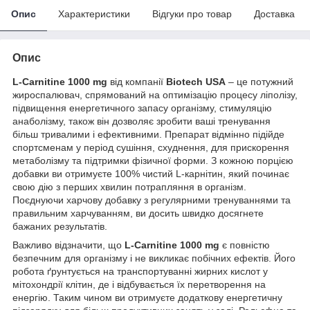
Опис
Характеристики
Відгуки про товар
Доставка
Опис
L-Carnitine 1000 mg
від компанії
Biotech USA
– це потужний
жироспалювач, спрямований на оптимізацію процесу ліполізу,
підвищення енергетичного запасу організму, стимуляцію
анаболізму, також він дозволяє зробити ваші тренування
більш тривалими і ефективними. Препарат відмінно підійде
спортсменам у період сушіння, схуднення, для прискорення
метаболізму та підтримки фізичної форми. З кожною порцією
добавки ви отримуєте 100% чистий L-карнітин, який починає
свою дію з перших хвилин потрапляння в організм.
Поєднуючи харчову добавку з регулярними тренуваннями та
правильним харчуванням, ви досить швидко досягнете
бажаних результатів.
Важливо відзначити, що
L-Carnitine 1000 mg
є повністю
безпечним для організму і не викликає побічних ефектів. Його
робота ґрунтується на транспортуванні жирних кислот у
мітохондрії клітин, де і відбувається їх перетворення на
енергію. Таким чином ви отримуєте додаткову енергетичну