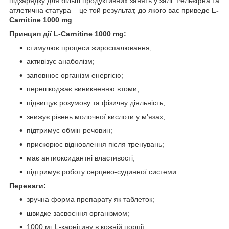
підзарядку для більш продуктивних занять у залі. Рельєфна та
атлетична статура – це той результат, до якого вас приведе
L-
Carnitine 1000 mg
.
Принцип дії L-Carnitine 1000 mg:
стимулює процеси жироспалювання;
активізує анаболізм;
заповнює організм енергією;
перешкоджає виникненню втоми;
підвищує розумову та фізичну діяльність;
знижує рівень молочної кислоти у м'язах;
підтримує обмін речовин;
прискорює відновлення після тренувань;
має антиоксидантні властивості;
підтримує роботу серцево-судинної системи.
Переваги:
зручна форма препарату як таблеток;
швидке засвоєння організмом;
1000 мг L-карнітину в кожній порції;