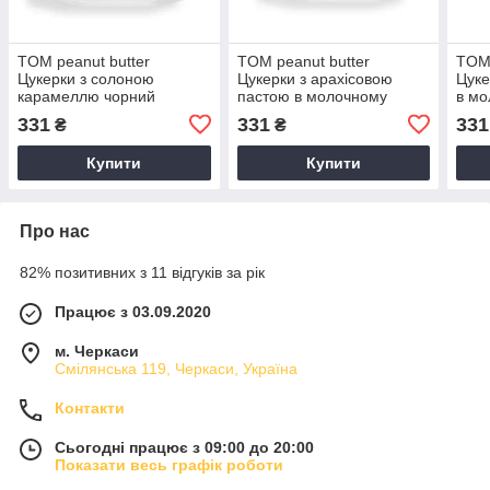
TOM peanut butter
TOM peanut butter
TOM 
Цукерки з солоною
Цукерки з арахісовою
Цуке
карамеллю чорний
пастою в молочному
в мо
шоколад - Family Pack
шоколаді - Family Pack
Fami
331
331
331
₴
₴
(225 g)
(225 g)
Купити
Купити
Про нас
82% позитивних з 11 відгуків за рік
Працює з 03.09.2020
м. Черкаси
Смілянська 119, Черкаси, Україна
Контакти
Сьогодні працює з 09:00 до 20:00
Показати весь графік роботи