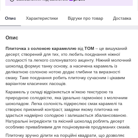
Опис
Характеристики
Відгуки про товар
Доставка
Опис
Плиточка з солоною карамеллю
від
TOM
– це вишуканий
десерт, створений для тих, хто любить поєднання ніжної
солодкості та легкого солонуватого акценту. Ніжний молочний
шоколад формує танку основу, а насичена карамель із
делікатною солоною нотою додає глибини та виразності
смаку. Таке поєднання робить плиточку сучасним і цікавим
варіантом класичних ласощів.
Карамель у складі відрізняється м’якою текстурою та
природною солодкістю, яка ідеально гармоніює з молочним
шоколадом. Легка солоність підкреслює смак карамелі та
створює приємний контраст, завдяки якому плиточка не
здається надмірно солодкою і залишається збалансованою.
Натуральні інгредієнти та якісний шоколад роблять десерт
особливо привабливим для поціновувачів продуманих смаків.
Плиточку зручно ділити на порційні квадрати, що дозволяє