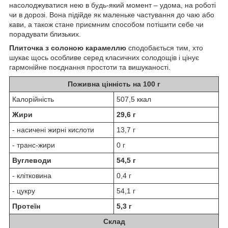
насолоджуватися нею в будь-який момент – удома, на роботі
чи в дорозі. Вона підійде як маленьке частування до чаю або
кави, а також стане приємним способом потішити себе чи
порадувати близьких.
Плиточка з солоною карамеллю
сподобається тим, хто
шукає щось особливе серед класичних солодощів і цінує
гармонійне поєднання простоти та вишуканості.
Поживна цінність на 100 г
Калорійність
507,5 ккал
Жири
29,6 г
- насичені жирні кислоти
13,7 г
- транс-жири
0 г
Вуглеводи
54,5 г
- клітковина
0,4 г
- цукру
54,1 г
Протеїн
5,3 г
Склад