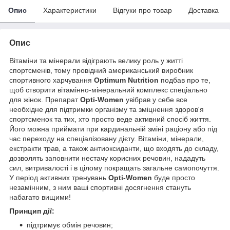
Опис
Характеристики
Відгуки про товар
Доставка
Опис
Вітаміни та мінерали відіграють велику роль у житті
спортсменів, тому провідний американський виробник
спортивного харчування
Optimum Nutrition
подбав про те,
щоб створити вітамінно-мінеральний комплекс спеціально
для жінок. Препарат
Opti-Women
увібрав у себе все
необхідне для підтримки організму та зміцнення здоров'я
спортсменок та тих, хто просто веде активний спосіб життя.
Його можна приймати при кардинальній зміні раціону або під
час переходу на спеціалізовану дієту. Вітаміни, мінерали,
екстракти трав, а також антиоксиданти, що входять до складу,
дозволять заповнити нестачу корисних речовин, нададуть
сил, витривалості і в цілому покращать загальне самопочуття.
У період активних тренувань
Opti-Women
буде просто
незамінним, з ним ваші спортивні досягнення стануть
набагато вищими!
Принцип дії:
підтримує обмін речовин;