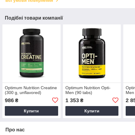
Всі умови повернення
Подібні товари компанії
Optimum Nutrition Creatine
Optimum Nutrition Opti-
Opti
(300 g, unflavored)
Men (90 tabs)
Men 
986
1 353
2 8
₴
₴
Купити
Купити
Про нас