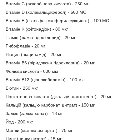
Вітамін C (аскорбінова кислота) - 250 мг
Вітамін D (холекальциферол) - 600 МО
Вітамін E (d-альфа токоферил сукцинат) - 100 МО
Вітамін K (фітонадіон) - 80 мкг
Тіамін (тіамін гідрохлорид) - 20 мг
Рибофлавін - 20 мг
Ніацин (ніацинамід) - 20 мг
Вітамін B6 (піридоксин гідрохлорид) - 20 мг
Фолієва кислота - 600 мкг
Вітамін B12 (ціанокобаламін) - 100 мкг
Біотин - 250 мкг
Пантотенова кислота (дікальція пантотенат) - 20 мг
Кальцій (кальцію карбонат, цитрат) - 150 мг
Залізо (заліза хелат) - 18 мг
Йод - 200 мкг
Магній (магнію аспартат) - 75 мг
Цинк (цинку цитрат) - 15 мг