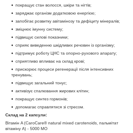
покращує стан волосся, шкіри та нігтів;
заряджає організм додатковою енергією;
запобігає розвитку авітамінозу та дефіциту мінералів;
зміцнює імунну систему;
підвищує силові показники;
сприяє виведенню шкідливих речовин із організму;
підтримує роботу ЦНС та опорно-рухового апарату;
сприятливо впливає на склад крові;
прискорює процеси регенерації після інтенсивних
тренувань;
підвищує загальний тонус;
активізує спалювання жирових клітин;
покращує синтез гормонів;
допомагає справлятися зі стресом.
Склад на 2 капсули:
Вітамін A (CaroCare® natural mixed carotenoids, пальмітат
вітаміну А) - 5000 МО