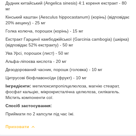
Дудник китайський (Angelica sinesis) 4:1 кореня екстракт - 80
мг
Кінський каштан (Aesculus hippocastanum) (корінь) (відповідає
20% аецину) - 25 мг
Голка колюча, порошок (корінь) - 15 мг
Екстракт Гарцинії камбоджійської (Garcinia cambogia) (шкірка)
(відповідає 52% екстракту) - 50 мг
Ува Урсі, порошок (лист) - 50 мг
Альфа-ліпоєва кислота - 20 мг
Дезодорований часник, порошк (головка) - 10 мг
Цитрусові біофлавоноїди (фрукт) - 10 мг
Інгредієнти:
метилоксипропілцелюлоза, магнію стеарат,
фосфат кальцію, мікрокристалічна целюлоза, силікагель.
Містить компоненти сої.
Спосіб застосування:
Приймати по 2 капсули під час їжі.
Приховати