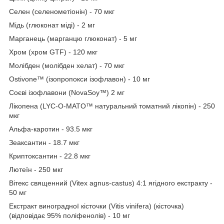
Селен (селенометіонін) - 70 мкг
Мідь (глюконат міді) - 2 мг
Марганець (марганцю глюконат) - 5 мг
Хром (хром GTF) - 120 мкг
Молібден (молібден хелат) - 70 мкг
Ostivone™ (ізопропокси ізофлавон) - 10 мг
Соєві ізофлавони (NovaSoy™) 2 мг
Лікопена (LYC-O-MATO™ натуральний томатний лікопін) - 250
мкг
Альфа-каротин - 93.5 мкг
Зеаксантин - 18.7 мкг
Криптоксантин - 22.8 мкг
Лютеїн - 250 мкг
Вітекс священний (Vitex agnus-castus) 4:1 ягідного екстракту -
50 мг
Екстракт виноградної кісточки (Vitis vinifera) (кісточка)
(відповідає 95% поліфенолів) - 10 мг