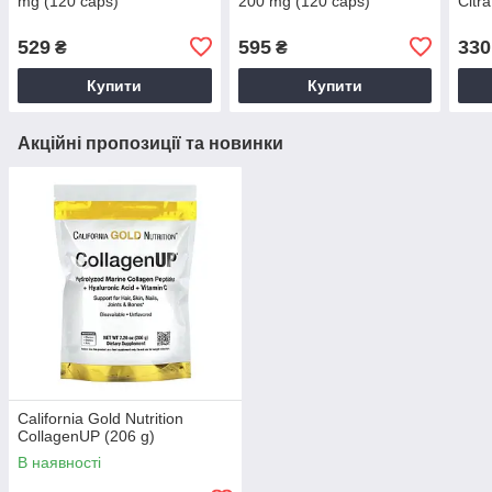
mg (120 caps)
200 mg (120 caps)
Citr
529
595
330
₴
₴
Купити
Купити
Акційні пропозиції та новинки
California Gold Nutrition
CollagenUP (206 g)
В наявності