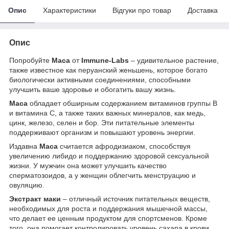
Опис
Характеристики
Відгуки про товар
Доставка
Опис
Попробуйте
Maca
от
Immune-Labs
– удивительное растение,
также известное как перуанский женьшень, которое богато
биологически активными соединениями, способными
улучшить ваше здоровье и обогатить вашу жизнь.
Maca
обладает обширным содержанием витаминов группы B
и витамина C, а также таких важных минералов, как медь,
цинк, железо, селен и бор. Эти питательные элементы
поддерживают организм и повышают уровень энергии.
Издавна
Maca
считается афродизиаком, способствуя
увеличению либидо и поддержанию здоровой сексуальной
жизни. У мужчин она может улучшить качество
сперматозоидов, а у женщин облегчить менструацию и
овуляцию.
Экстракт маки
– отличный источник питательных веществ,
необходимых для роста и поддержания мышечной массы,
что делает ее ценным продуктом для спортсменов. Кроме
того, она помогает контролировать уровень сахара в крови,