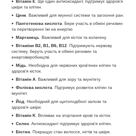
Вітамін E
. Ще один антиоксидант, підтримує здоров'я
шкіри та клітин.
Цинк
. Важливий для імунної системи та загоєння ран.
Пантотенова кислота
. Бере участь в обміні речовин
та перетворенні їжі на енергію.
Марганець
. Важливий для кісток та колагену.
Вітаміни В2, В1, В6, В12
. Підтримують нервову
систему, беруть участь в обміні речовин та
енерговиробництві.
Мідь
. Необхідна для червоних кров'яних клітин та
здоров'я кісток.
Вітамін A
. Важливий для зору та імунітету.
Фолієва кислота
. Підтримує розвиток клітин та
імунітет.
Йод
. Необхідний для щитоподібної залози та
здоров'я шкіри.
Вітамін K
. Впливає на згортання крові та кісток.
Селен
. Антиоксидант підтримує здоров'я клітин.
Біотин
. Покращує стан волосся, нігтів та шкіри.