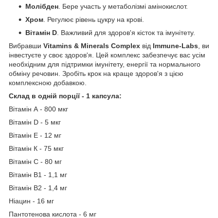
Молібден
. Бере участь у метаболізмі амінокислот.
Хром
. Регулює рівень цукру на крові.
Вітамін D
. Важливий для здоров'я кісток та імунітету.
Вибравши
Vitamins & Minerals Complex
від
Immune-Labs
, ви
інвестуєте у своє здоров'я. Цей комплекс забезпечує вас усім
необхідним для підтримки імунітету, енергії та нормального
обміну речовин. Зробіть крок на краще здоров'я з цією
комплексною добавкою.
Склад в одній порції - 1 капсула:
Вітамін А - 800 мкг
Вітамін D - 5 мкг
Вітамін Е - 12 мг
Вітамін К - 75 мкг
Вітамін С - 80 мг
Вітамін B1 - 1,1 мг
Вітамін B2 - 1,4 мг
Ніацин - 16 мг
Пантотенова кислота - 6 мг