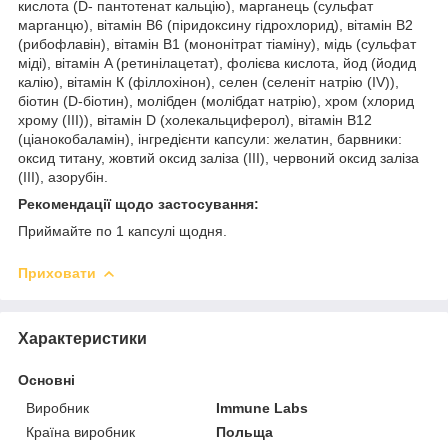
кислота (D- пантотенат кальцію), марганець (сульфат
марганцю), вітамін B6 (піридоксину гідрохлорид), вітамін B2
(рибофлавін), вітамін B1 (мононітрат тіаміну), мідь (сульфат
міді), вітамін A (ретинілацетат), фолієва кислота, йод (йодид
калію), вітамін К (філлохінон), селен (селеніт натрію (IV)),
біотин (D-біотин), молібден (молібдат натрію), хром (хлорид
хрому (III)), вітамін D (холекальциферол), вітамін B12
(ціанокобаламін), інгредієнти капсули: желатин, барвники:
оксид титану, жовтий оксид заліза (ІІІ), червоний оксид заліза
(ІІІ), азорубін.
Рекомендації щодо застосування:
Приймайте по 1 капсулі щодня.
Приховати
Характеристики
Основні
Виробник
Immune Labs
Країна виробник
Польща