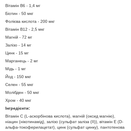
Вітамін B6 - 1,4 мг
Біотин - 50 мкг
Фолієва кислота - 200 мкг
Вітамін B12 - 2,5 мкг
Магній - 72 мг
Залізо - 14 мг
Цинк - 15 мг
Марганець - 2 мг
Мідь - 1 мг
Йод - 150 мкг
Селен - 55 мкг
Молібден - 50 мкг
Хром - 40 мкг
Інгредієнти:
Вітамін С (L-аскорбінова кислота), магній (оксид магнію),
ніацин (нікотинамід), залізо (сульфат заліза (II)), вітамін Е (D-
альфа-токоферилацетат), цинк (сульфат цинку), пантотенова