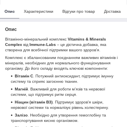
Опис
Характеристики
Відгуки про товар
Доставка
Опис
Вітамінно-мінеральний комплекс
Vitamins & Minerals
Complex
від
Immune-Labs
– це дієтична добавка, яка
створена для всебічної підтримки вашого здоров'я.
Комплекс є збалансованим поєднанням важливих вітамінів і
мінералів, необхідних для нормального функціонування
організму. До його складу входять ключові компоненти:
Вітамін С
. Потужний антиоксидант, підтримує імунну
систему та сприяє загоєнню тканин.
Магній
. Важливий для роботи м'язів та нервової
системи, що підтримує ритм серця.
Ніацин (вітамін B3)
. Підтримує здоров'я шкіри,
нервової системи та нормалізує рівень холестерину.
Залізо
. Необхідно для утворення гемоглобіну та
транспортування кисню організмом.