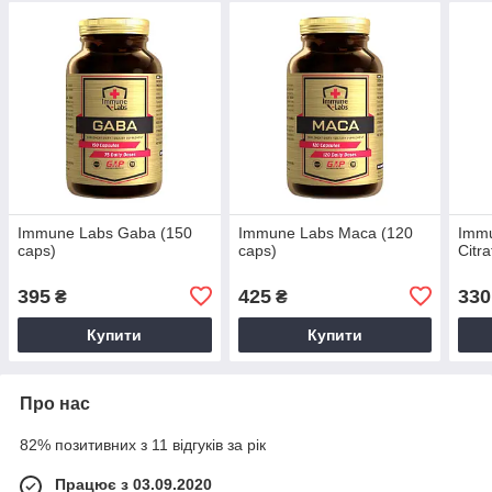
Immune Labs Gaba (150
Immune Labs Maca (120
Imm
caps)
caps)
Citr
395
425
330
₴
₴
Купити
Купити
Про нас
82% позитивних з 11 відгуків за рік
Працює з 03.09.2020